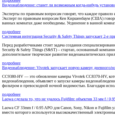
подробнее
Видеонаблюдение: станет ли возможным когда-нибудь установи
Эксперты по правовым вопросам говорят, что каждое правило 
Эксперт по правовым вопросам Кен Киршенбаум (США) говорит
ванных комнатах даже необходимы. Уединение в ванной комнат
подробнее
Системная интеграция Security & Safety Things запускает 2-е 
Перед разработчиками стоит задача создания специализирован
Security & Safety Things (S&ST) ‒ стартап, основанный компани
дополнительное творческое развитие видеоаналитических при
подробнее
Видеонаблюдение: Vivotek запускает новую камеру дневного/ноч
CC9380-HV — это обновление камеры Vivotek CC8370-HV, котор
видеонаблюдения, объявляет о запуске камеры видеонаблюдения
фильтром и превосходной ночной видимостью. Благодаря испо
подробнее
Laowa сделала то, что не удалось Fujifilm: объектив 33 мм f / 0,
Laowa CF 33mm f / 0.95 APO для Canon, Sony, Nikon и Fujifilm 
вместо которого используется высококачественный электронный 