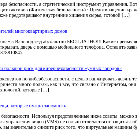
ра безопасности, а стратегический инструмент управления. Вот
ащита активов (Физическая безопасность) · Предотвращение кр
же предотвращают внутренние хищения сырья, готовой […]
жителей многоквартирных домов
она» в Ваш подъезд абсолютно БЕСПЛАТНО!!! Какие преимущес
Открывать дверь с помощью мобильного телефона. Оставить зая
9878810845.
й большой риск для кибербезопасности «умных городов»
экспертов по кибербезопасности, с целью ранжировать девять т
ринести много пользы, как и все, что связано с Интернетом, он
ехнологий, которые […]
вещи, которые нужно запомнить
безопасности. Используя представленные ниже советы, можно з
я управления видео (VMS) не сильно отличается от защиты люб
, вы значительно снизите риск того, что виртуальные машины