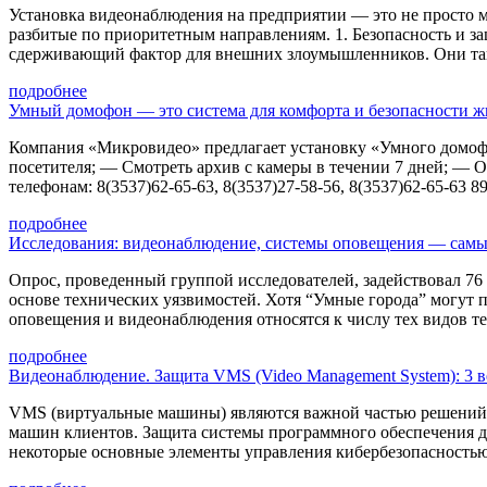
Установка видеонаблюдения на предприятии — это не просто ме
разбитые по приоритетным направлениям. 1. Безопасность и з
сдерживающий фактор для внешних злоумышленников. Они так
подробнее
Умный домофон — это система для комфорта и безопасности 
Компания «Микровидео» предлагает установку «Умного домоф
посетителя; — Смотреть архив с камеры в течении 7 дней; — 
телефонам: 8(3537)62-65-63, 8(3537)27-58-56, 8(3537)62-65-63 8
подробнее
Исследования: видеонаблюдение, системы оповещения — самы
Опрос, проведенный группой исследователей, задействовал 76 
основе технических уязвимостей. Хотя “Умные города” могут п
оповещения и видеонаблюдения относятся к числу тех видов т
подробнее
Видеонаблюдение. Защита VMS (Video Management System): 3 
VMS (виртуальные машины) являются важной частью решений 
машин клиентов. Защита системы программного обеспечения дл
некоторые основные элементы управления кибербезопасностью