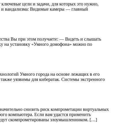
 ключевые цели и задачи, для которых это нужно,
аж и вандализма: Видимые камеры — главный
тва Вы при этом получаете: — Видеть и слышать
вку на установку «Умного домофона» можно по
ехнологий Умного города на основе лежащих в его
и также уязвимы для кибератак. Системы экстренного
начительно снизить риск компрометации виртуальных
ого компьютера. Если вам удастся применить
 будут скомпрометированы злоумышленником. […]