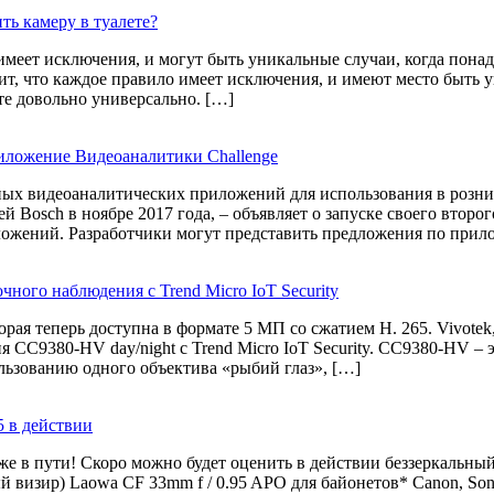
ть камеру в туалете?
имеет исключения, и могут быть уникальные случаи, когда пона
, что каждое правило имеет исключения, и имеют место быть у
е довольно универсально. […]
приложение Видеоаналитики Challenge
ных видеоаналитических приложений для использования в розни
ей Bosch в ноябре 2017 года, ‒ объявляет о запуске своего втор
ложений. Разработчики могут представить предложения по прил
ного наблюдения с Trend Micro IoT Security
ая теперь доступна в формате 5 МП со сжатием H. 265. Vivotek
 CC9380-HV day/night с Trend Micro IoT Security. CC9380-HV – 
льзованию одного объектива «рыбий глаз», […]
95 в действии
уже в пути! Скоро можно будет оценить в действии беззеркальный
визир) Laowa CF 33mm f / 0.95 APO для байонетов* Canon, Sony,