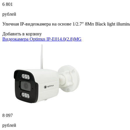
6 801
рублей
Уличная IP-видеокамера на основе 1/2.7″ 8Мп Black light illu
Добавить в корзину
Видеокамера Optimus IP-E014.0(2.8)MG
8 097
рублей