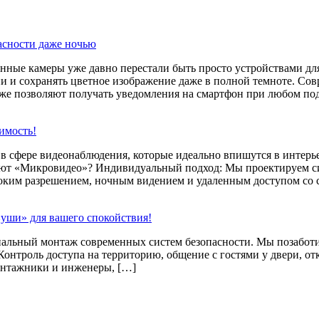
асности даже ночью
нные камеры уже давно перестали быть просто устройствами дл
ни и сохранять цветное изображение даже в полной темноте. С
кже позволяют получать уведомления на смартфон при любом по
имость!
сфере видеонаблюдения, которые идеально впишутся в интерьер
ют «Микровидео»? Индивидуальный подход: Мы проектируем сис
оким разрешением, ночным видением и удаленным доступом со 
 «уши» для вашего спокойствия!
ьный монтаж современных систем безопасности. Мы позаботим
онтроль доступа на территорию, общение с гостями у двери, от
онтажники и инженеры, […]