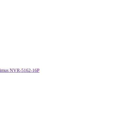
timus NVR-5162-16P