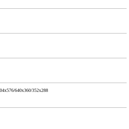
04х576/640x360/352х288