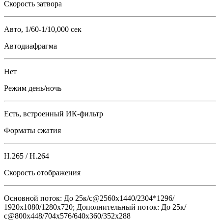
Скорость затвора
Авто, 1/60-1/10,000 сек
Автодиафрагма
Нет
Режим день/ночь
Есть, встроенный ИК-фильтр
Форматы сжатия
H.265 / H.264
Скорость отображения
Основной поток: До 25к/с@2560x1440/2304*1296/
1920х1080/1280x720; Дополнительный поток: До 25к/
с@800x448/704х576/640x360/352х288