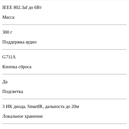
IEEE 802.3af до 6Вт
Масса
300 г
Поддержка аудио
G711A
Кнопка сброса
Да
Подсветка
3 ИК диода, SmartIR, дальность до 20м
Локальное хранение