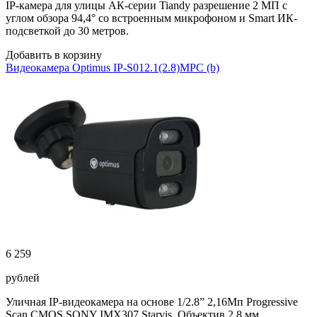
IP-камера для улицы АК-серии Tiandy разрешение 2 МП с
углом обзора 94,4° со встроенным микрофоном и Smart ИК-
подсветкой до 30 метров.
Добавить в корзину
Видеокамера Optimus IP-S012.1(2.8)MPC (b)
6 259
рублей
Уличная IP-видеокамера на основе 1/2.8” 2,16Мп Progressive
Scan CMOS SONY IMX307 Starvis. Объектив 2,8 мм,