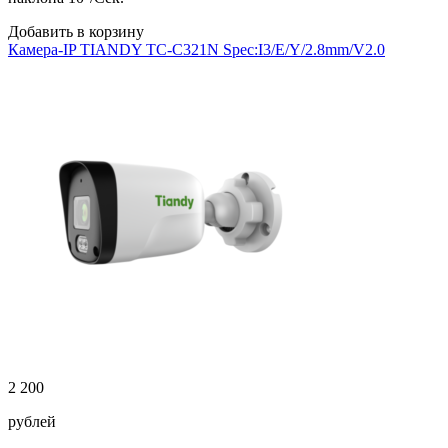
Добавить в корзину
Камера-IP TIANDY TC-C321N Spec:I3/E/Y/2.8mm/V2.0
2 200
рублей