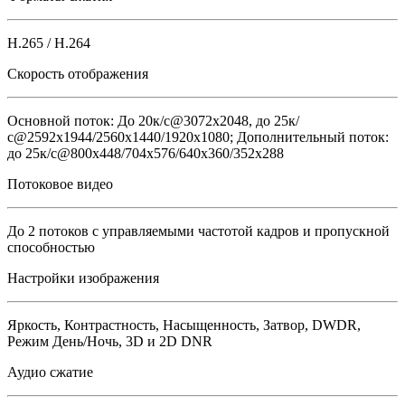
H.265 / H.264
Скорость отображения
Основной поток: До 20к/с@3072х2048, до 25к/
с@2592х1944/2560x1440/1920х1080; Дополнительный поток:
до 25к/с@800x448/704х576/640x360/352х288
Потоковое видео
До 2 потоков с управляемыми частотой кадров и пропускной
способностью
Настройки изображения
Яркость, Контрастность, Насыщенность, Затвор, DWDR,
Режим День/Ночь, 3D и 2D DNR
Аудио сжатие