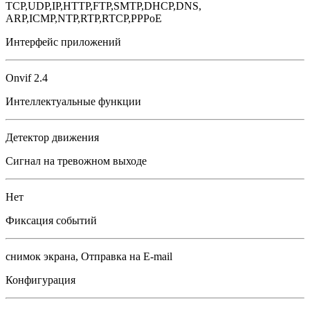
TCP,UDP,IP,HTTP,FTP,SMTP,DHCP,DNS,
ARP,ICMP,NTP,RTP,RTCP,PPPoE
Интерфейс приложений
Onvif 2.4
Интеллектуальные функции
Детектор движения
Сигнал на тревожном выходе
Нет
Фиксация событий
снимок экрана, Отправка на E-mail
Конфигурация