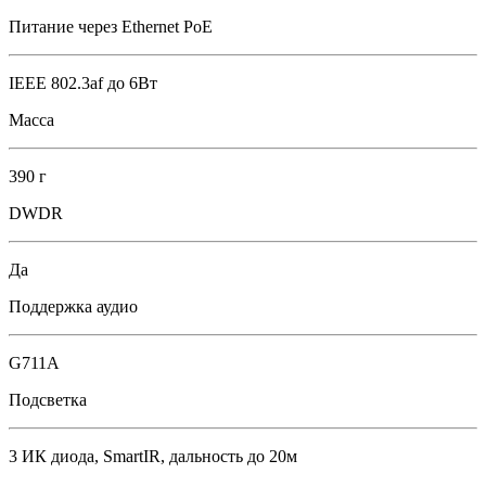
Питание через Ethernet PoE
IEEE 802.3af до 6Вт
Масса
390 г
DWDR
Да
Поддержка аудио
G711A
Подсветка
3 ИК диода, SmartIR, дальность до 20м