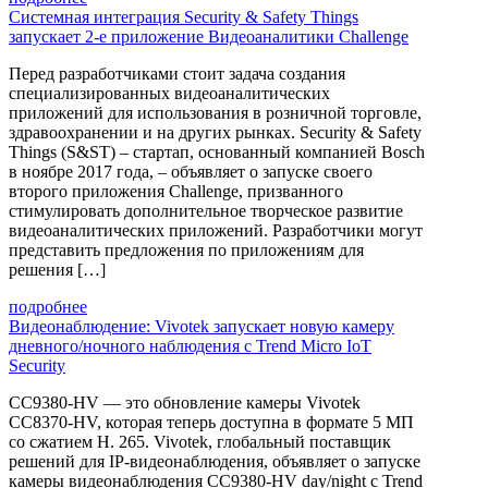
Системная интеграция Security & Safety Things
запускает 2-е приложение Видеоаналитики Challenge
Перед разработчиками стоит задача создания
специализированных видеоаналитических
приложений для использования в розничной торговле,
здравоохранении и на других рынках. Security & Safety
Things (S&ST) ‒ стартап, основанный компанией Bosch
в ноябре 2017 года, ‒ объявляет о запуске своего
второго приложения Challenge, призванного
стимулировать дополнительное творческое развитие
видеоаналитических приложений. Разработчики могут
представить предложения по приложениям для
решения […]
подробнее
Видеонаблюдение: Vivotek запускает новую камеру
дневного/ночного наблюдения с Trend Micro IoT
Security
CC9380-HV — это обновление камеры Vivotek
CC8370-HV, которая теперь доступна в формате 5 МП
со сжатием H. 265. Vivotek, глобальный поставщик
решений для IP-видеонаблюдения, объявляет о запуске
камеры видеонаблюдения CC9380-HV day/night с Trend