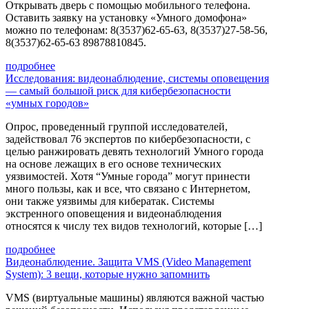
Открывать дверь с помощью мобильного телефона.
Оставить заявку на установку «Умного домофона»
можно по телефонам: 8(3537)62-65-63, 8(3537)27-58-56,
8(3537)62-65-63 89878810845.
подробнее
Исследования: видеонаблюдение, системы оповещения
— самый большой риск для кибербезопасности
«умных городов»
Опрос, проведенный группой исследователей,
задействовал 76 экспертов по кибербезопасности, с
целью ранжировать девять технологий Умного города
на основе лежащих в его основе технических
уязвимостей. Хотя “Умные города” могут принести
много пользы, как и все, что связано с Интернетом,
они также уязвимы для кибератак. Системы
экстренного оповещения и видеонаблюдения
относятся к числу тех видов технологий, которые […]
подробнее
Видеонаблюдение. Защита VMS (Video Management
System): 3 вещи, которые нужно запомнить
VMS (виртуальные машины) являются важной частью