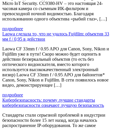
Micro IoT Security. CC9380-HV – это настоящая 24-
часовая камера со съемным ИК-фильтром и
превосходной ночной видимостью. Благодаря
использованию одного объектива «рыбий глаз», […]
подробнее
Laowa сделала то, что не удалось Fujifilm: объектив 33
мм f / 0,95 в действии
Laowa CF 33mm f / 0.95 APO для Canon, Sony, Nikon и
Fujifilm уже в пути! Скоро можно будет оценить в
действии беззеркальный объектив (то есть без
оптического видоискателя, вместо которого
используется высококачественный электронный
визир) Laowa CF 33mm f / 0.95 APO для байонетов*
Canon, Sony, Nikon и Fujifilm. В сети появилось новое
видео, демонстрирующее […]
подробнее
Кибербезопасность: почему лучшие стандарты
кибербезопасности означают лучшую безопасность
Стандарты стали серьезной проблемой в индустрии
безопасности более 15 лет назад, когда началось
распространение IP-оборудования. То же самое