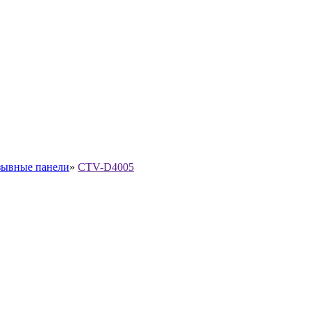
ывные панели
»
CTV-D4005