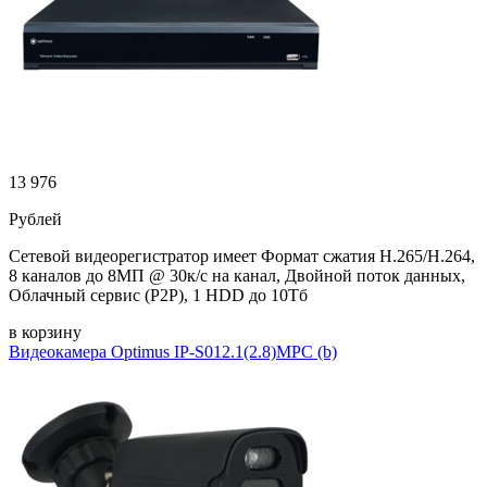
13 976
Рублей
Сетевой видеорегистратор имеет Формат сжатия H.265/H.264,
8 каналов до 8МП @ 30к/с на канал, Двойной поток данных,
Облачный сервис (P2P), 1 HDD до 10Тб
в корзину
Видеокамера Optimus IP-S012.1(2.8)MPC (b)