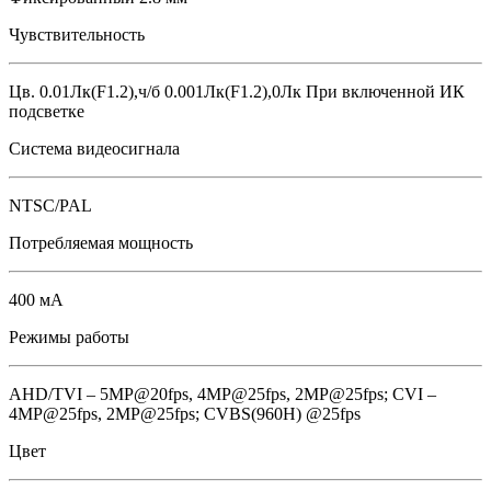
Чувствительность
Цв. 0.01Лк(F1.2),ч/б 0.001Лк(F1.2),0Лк При включенной ИК
подсветке
Система видеосигнала
NTSC/PAL
Потребляемая мощность
400 мА
Режимы работы
AHD/TVI – 5MP@20fps, 4MP@25fps, 2МР@25fps; CVI –
4MP@25fps, 2МР@25fps; CVBS(960H) @25fps
Цвет