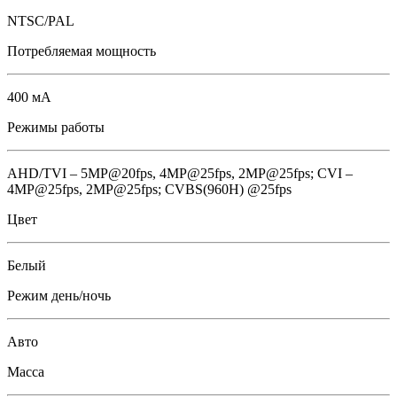
NTSC/PAL
Потребляемая мощность
400 мА
Режимы работы
AHD/TVI – 5MP@20fps, 4MP@25fps, 2МР@25fps; CVI –
4MP@25fps, 2МР@25fps; CVBS(960H) @25fps
Цвет
Белый
Режим день/ночь
Авто
Масса