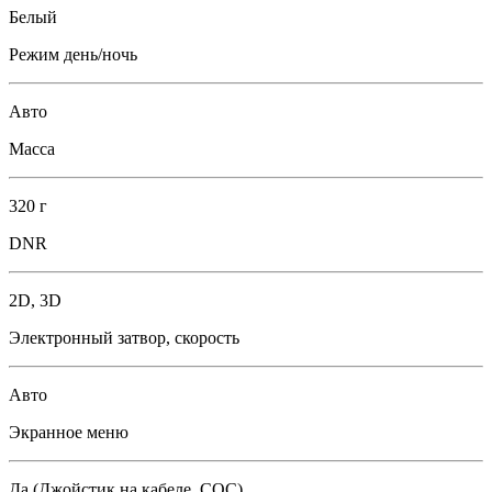
Белый
Режим день/ночь
Авто
Масса
320 г
DNR
2D, 3D
Электронный затвор, скорость
Авто
Экранное меню
Да (Джойстик на кабеле, СОС)