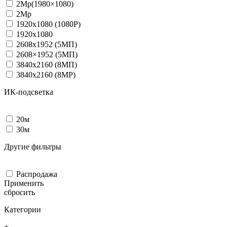
2Мр(1980×1080)
2Мр
1920х1080 (1080P)
1920х1080
2608х1952 (5МП)
2608×1952 (5МП)
3840х2160 (8МП)
3840х2160 (8МP)
ИК-подсветка
20м
30м
Другие фильтры
Распродажа
Применить
сбросить
Категории
+