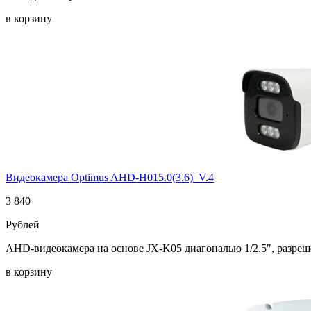
в корзину
Видеокамера Optimus AHD-H015.0(3.6)_V.4
3 840
Рублей
AHD-видеокамера на основе JX-K05 диагональю 1/2.5″, разреш
в корзину