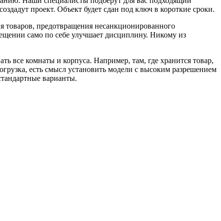
мпанию. Наши специалисты подберут для вас подходящий
оздадут проект. Объект будет сдан под ключ в короткие сроки.
я товаров, предотвращения несанкционированного
ещении само по себе улучшает дисциплину. Никому из
ь все комнаты и корпуса. Например, там, где хранится товар,
погрузка, есть смысл установить модели с высоким разрешением
стандартные варианты.