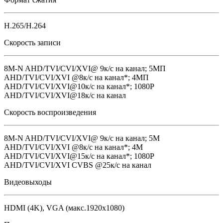
H.265/H.264
Скорость записи
8M-N AHD/TVI/CVI/XVI@ 9к/с на канал; 5MП
AHD/TVI/CVI/XVI @8к/с на канал*; 4MП
AHD/TVI/CVI/XVI@10к/с на канал*; 1080P
AHD/TVI/CVI/XVI@18к/с на канал
Скорость воспроизведения
8M-N AHD/TVI/CVI/XVI@ 9к/с на канал; 5M
AHD/TVI/CVI/XVI @8к/с на канал*; 4M
AHD/TVI/CVI/XVI@15к/с на канал*; 1080P
AHD/TVI/CVI/XVI CVBS @25к/с на канал
Видеовыходы
HDMI (4K), VGA (макс.1920х1080)