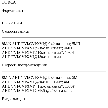
1/1 RCA
Формат сжатия
H.265/H.264
Скорость записи
8M-N AHD/TVI/CVI/XVI@ 9к/с на канал; 5MП
AHD/TVI/CVI/XVI @8к/с на канал*; 4MП
AHD/TVI/CVI/XVI@10к/с на канал*; 1080P
AHD/TVI/CVI/XVI@18к/с на канал
Скорость воспроизведения
8M-N AHD/TVI/CVI/XVI@ 9к/с на канал; 5M
AHD/TVI/CVI/XVI @8к/с на канал*; 4M
AHD/TVI/CVI/XVI@15к/с на канал*; 1080P
AHD/TVI/CVI/XVI CVBS @25к/с на канал
Видеовыходы