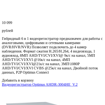
10 099
рублей
Гибридный 6 в 1 видеорегистратор предназначен для работы с
аналоговыми, цифровыми и сетевыми камерами
(DVR/HVR/NVR) Позволяет подключить до 4 камер
наблюдения. Формат сжатия H.265/H.264, 4 видеовхода, 1
аудиовход, 8MП AHD/TVI/CVI/XVI@ 9к/с на канал, 5MП
AHD/TVI/CVI/XVI @16к/с на канал, 4MП
AHD/TVI/CVI/XVI@21к/с на канал, 3MП\1080P
AHD/TVI/CVI/XVI CVBS @25к/с на канал, Двойной поток
данных, P2P Optimus Connect
Добавить в корзину
Видеорегистратор Optimus AHDR-3004HE_V.2