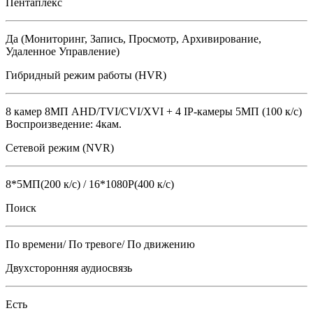
Пентаплекс
Да (Мониторинг, Запись, Просмотр, Архивирование,
Удаленное Управление)
Гибридный режим работы (HVR)
8 камер 8МП AHD/TVI/CVI/XVI + 4 IP-камеры 5MП (100 к/с)
Воспроизведение: 4кам.
Сетевой режим (NVR)
8*5МП(200 к/с) / 16*1080P(400 к/с)
Поиск
По времени/ По тревоге/ По движению
Двухсторонняя аудиосвязь
Есть