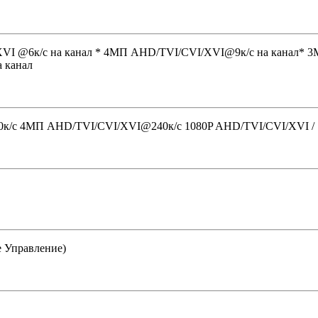
I @6к/с на канал * 4MП AHD/TVI/CVI/XVI@9к/с на канал* 3
 канал
c 4MП AHD/TVI/CVI/XVI@240к/с 1080P AHD/TVI/CVI/XVI / 7
е Управление)