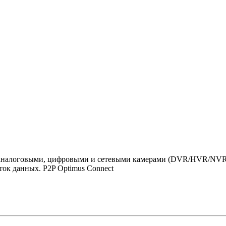
 с аналоговыми, цифровыми и сетевыми камерами (DVR/HVR/NVR
ток данных. P2P Optimus Connect