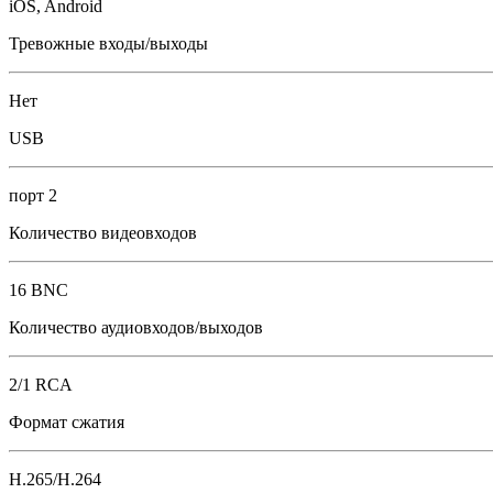
iOS, Android
Тревожные входы/выходы
Нет
USB
порт 2
Количество видеовходов
16 BNC
Количество аудиовходов/выходов
2/1 RCA
Формат сжатия
H.265/H.264