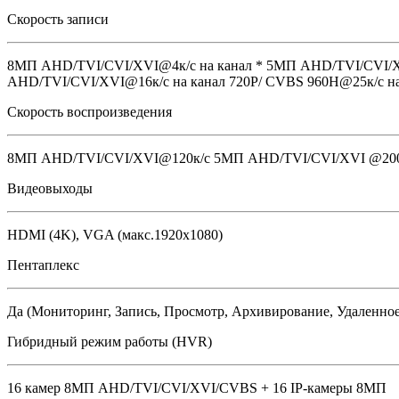
Скорость записи
8МП AHD/TVI/CVI/XVI@4к/с на канал * 5MП AHD/TVI/CVI/XV
AHD/TVI/CVI/XVI@16к/с на канал 720P/ CVBS 960Н@25к/с на
Скорость воспроизведения
8MП AHD/TVI/CVI/XVI@120к/с 5MП AHD/TVI/CVI/XVI @200к/
Видеовыходы
HDMI (4K), VGA (макс.1920х1080)
Пентаплекс
Да (Мониторинг, Запись, Просмотр, Архивирование, Удаленно
Гибридный режим работы (HVR)
16 камер 8MП AHD/TVI/CVI/XVI/CVBS + 16 IP-камеры 8MП