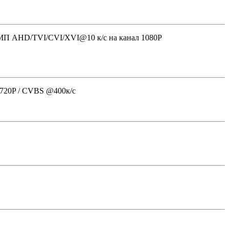
МП AHD/TVI/CVI/XVI@10 к/с на канал 1080P
20P / CVBS @400к/c