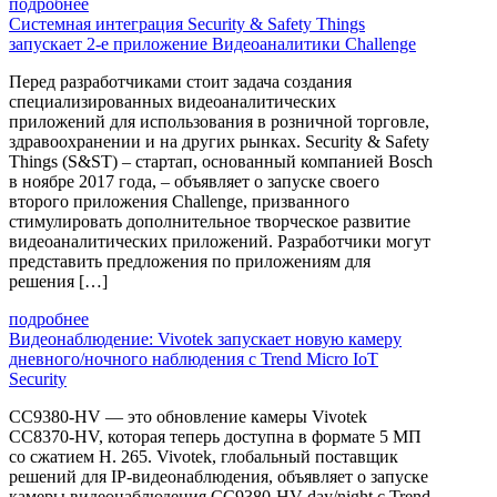
подробнее
Системная интеграция Security & Safety Things
запускает 2-е приложение Видеоаналитики Challenge
Перед разработчиками стоит задача создания
специализированных видеоаналитических
приложений для использования в розничной торговле,
здравоохранении и на других рынках. Security & Safety
Things (S&ST) ‒ стартап, основанный компанией Bosch
в ноябре 2017 года, ‒ объявляет о запуске своего
второго приложения Challenge, призванного
стимулировать дополнительное творческое развитие
видеоаналитических приложений. Разработчики могут
представить предложения по приложениям для
решения […]
подробнее
Видеонаблюдение: Vivotek запускает новую камеру
дневного/ночного наблюдения с Trend Micro IoT
Security
CC9380-HV — это обновление камеры Vivotek
CC8370-HV, которая теперь доступна в формате 5 МП
со сжатием H. 265. Vivotek, глобальный поставщик
решений для IP-видеонаблюдения, объявляет о запуске
камеры видеонаблюдения CC9380-HV day/night с Trend