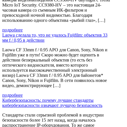
Micro IoT Security. CC9380-HV – это настоящая 24-
часовая камера со съемным ИК-фильтром и
превосходной ночной видимостью. Благодаря
использованию одного объектива «рыбий глаз», […]
подробнее
Laowa сделала то, что не удалось Fujifilm: объектив 33
мм f / 0,95 в действии
Laowa CF 33mm f / 0.95 APO для Canon, Sony, Nikon и
Fujifilm уже в пути! Скоро можно будет оценить в
действии беззеркальный объектив (то есть без
оптического видоискателя, вместо которого
используется высококачественный электронный
визир) Laowa CF 33mm f / 0.95 APO для байонетов*
Canon, Sony, Nikon и Fujifilm. В сети появилось новое
видео, демонстрирующее […]
подробнее
Кибербезопасность: почему лучшие стандарты
кибербезопасности означают лучшую безопасность
Стандарты стали серьезной проблемой в индустрии
безопасности более 15 лет назад, когда началось
распространение IP-оборудования. То же самое