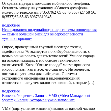
Открывать дверь с помощью мобильного телефона.
Оставить заявку на установку «Умного домофона»
можно по телефонам: 8(3537)62-65-63, 8(3537)27-58-56,
8(3537)62-65-63 89878810845.
подробнее
Исследования: видеонаблюдение, системы оповещения
— самый большой риск для кибербезопасности
«умных городов»
Опрос, проведенный группой исследователей,
задействовал 76 экспертов по кибербезопасности, с
целью ранжировать девять технологий Умного города
на основе лежащих в его основе технических
уязвимостей. Хотя “Умные города” могут принести
много пользы, как и все, что связано с Интернетом,
они также уязвимы для кибератак. Системы
экстренного оповещения и видеонаблюдения
относятся к числу тех видов технологий, которые […]
подробнее
Видеонаблюдение. Защита VMS (Video Management
System): 3 вещи, которые нужно запомнить
VMS (виртуальные машины) являются важной частью