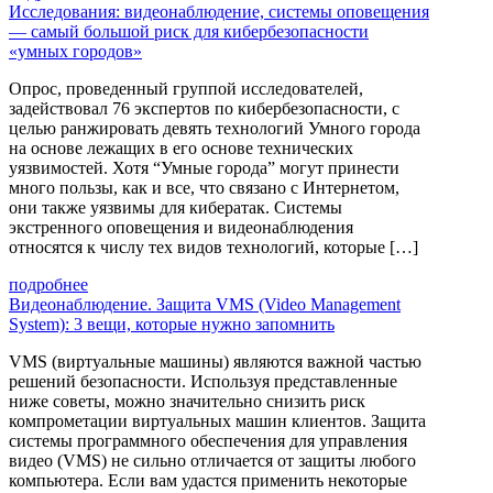
Исследования: видеонаблюдение, системы оповещения
— самый большой риск для кибербезопасности
«умных городов»
Опрос, проведенный группой исследователей,
задействовал 76 экспертов по кибербезопасности, с
целью ранжировать девять технологий Умного города
на основе лежащих в его основе технических
уязвимостей. Хотя “Умные города” могут принести
много пользы, как и все, что связано с Интернетом,
они также уязвимы для кибератак. Системы
экстренного оповещения и видеонаблюдения
относятся к числу тех видов технологий, которые […]
подробнее
Видеонаблюдение. Защита VMS (Video Management
System): 3 вещи, которые нужно запомнить
VMS (виртуальные машины) являются важной частью
решений безопасности. Используя представленные
ниже советы, можно значительно снизить риск
компрометации виртуальных машин клиентов. Защита
системы программного обеспечения для управления
видео (VMS) не сильно отличается от защиты любого
компьютера. Если вам удастся применить некоторые