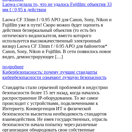
Laowa сделала то, что не удалось Fujifilm: объектив 33
мм f / 0,95 в действии
Laowa CF 33mm f / 0.95 APO для Canon, Sony, Nikon и
Fujifilm уже в пути! Скоро можно будет оценить в
действии беззеркальный объектив (то есть без
оптического видоискателя, вместо которого
используется высококачественный электронный
визир) Laowa CF 33mm f / 0.95 APO для байонетов*
Canon, Sony, Nikon и Fujifilm. В сети появилось новое
видео, демонстрирующее […]
подробнее
Кибербезопасность: почему лучшие стандарты
кибербезопасности означают лучшую безопасность
Стандарты стали серьезной проблемой в индустрии
безопасности более 15 лет назад, когда началось
распространение IP-оборудования. То же самое
происходит с устройствами, подключенными к
Интернету. Конвергенция ИТ и физической
безопасности высветила необходимость стандартов
взаимодействия. Не имея государственных, отрасль
безопасности начала попытку через различные
организации обнародовать свои собственные