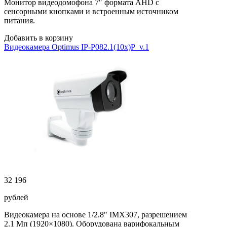
Монитор видеодомофона 7″ формата AHD с
сенсорными кнопками и встроенным источником
питания.
Добавить в корзину
Видеокамера Optimus IP-P082.1(10x)P_v.1
32 196
рублей
Видеокамера на основе 1/2.8″ IMX307, разрешением
2.1 Мп (1920×1080). Оборудована варифокальным