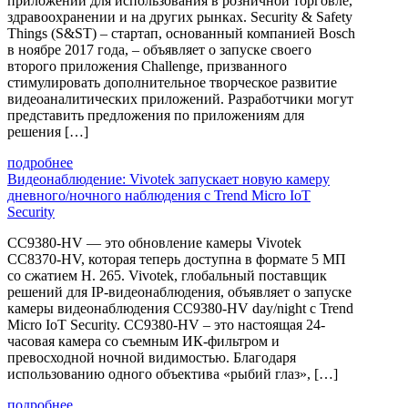
приложений для использования в розничной торговле,
здравоохранении и на других рынках. Security & Safety
Things (S&ST) ‒ стартап, основанный компанией Bosch
в ноябре 2017 года, ‒ объявляет о запуске своего
второго приложения Challenge, призванного
стимулировать дополнительное творческое развитие
видеоаналитических приложений. Разработчики могут
представить предложения по приложениям для
решения […]
подробнее
Видеонаблюдение: Vivotek запускает новую камеру
дневного/ночного наблюдения с Trend Micro IoT
Security
CC9380-HV — это обновление камеры Vivotek
CC8370-HV, которая теперь доступна в формате 5 МП
со сжатием H. 265. Vivotek, глобальный поставщик
решений для IP-видеонаблюдения, объявляет о запуске
камеры видеонаблюдения CC9380-HV day/night с Trend
Micro IoT Security. CC9380-HV – это настоящая 24-
часовая камера со съемным ИК-фильтром и
превосходной ночной видимостью. Благодаря
использованию одного объектива «рыбий глаз», […]
подробнее