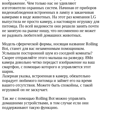
воображение. Чем только нас не удивляют
изготовители охранных систем. Начиная от приборов
видеонаблюдения встроенных в лампу и заканчивая
камерами в виде животных. На этот раз компания LG
выпустила не просто камеру, а настоящую игрушку для
питомца. По всей видимости они решили занять почти
не занятую на рынке нишу, что несомненно не может
не радовать любителей домашних животных.
Модель сферической формы, носящая название Rolling
Bot, станет для вас незаменимым помощником.
Услышали посторонний шум из соседней комнаты?
Скорее отправляйте этого малыша на разведку. 8Мп
камера довольно четко передаст изображение на ваш
смартфон, с помощью которого и управляется этот
шарик.
Лазерная указка, встроенная в камеру, обязательно
порадует любимого питомца и займет его на время
вашего отсутствия. Можете быть спокойны, с такой
игрушкой он не заскучает.
Так же с помощью Rolling Bot можно управлять
домашними устройствами, в том случае если они
поддерживают такую функцию.