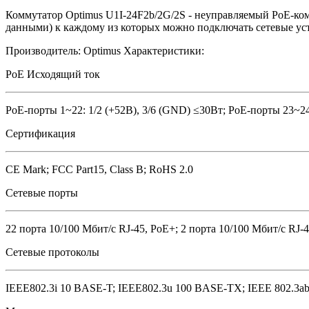
Коммутатор Optimus U1I-24F2b/2G/2S - неуправляемый PoE-ком
данными) к каждому из которых можно подключать сетевые устр
Производитель:
Optimus
Характеристики:
PoE Исходящий ток
PoE-порты 1~22: 1/2 (+52В), 3/6 (GND) ≤30Вт; PoE-порты 23~24
Сертификация
CE Mark; FCC Part15, Class B; RoHS 2.0
Сетевые порты
22 порта 10/100 Мбит/с RJ-45, PoE+; 2 порта 10/100 Мбит/с RJ-4
Сетевые протоколы
IEEE802.3i 10 BASE-T; IEEE802.3u 100 BASE-TX; IEEE 802.3ab 