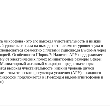
 микрофона - это его высокая чувствительность и низкий
 уровень сигнала на выходе независимо от уровня звука в
льзоваться совместно с платами аудиоввода Ewclid-A через
ляцией. Особенности Шорох-7: Наличие АРУ поддерживает
хему от электрических помех Миниатюрные размеры Сферы
ти. Миниатюрный активный микрофон предназначен для
ется высокая чувствительность, низкий уровень шумов
ие автоматического регулятора усиления (АРУ) выходного
 Микрофон подключается к НЧ-входам видеомагнитофонов и
о)