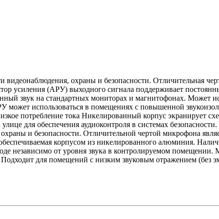
видеонаблюдения, охраны и безопасности. Отличительная черта
тор усиления (АРУ) выходного сигнала поддерживает постоянный
ный звук на стандартных мониторах и магнитофонах. Может испо
РУ может использоваться в помещениях с повышенной звукоизо
Низкое потребление тока Никелированный корпус экранирует с
а улице для обеспечения аудиоконтроля в системах безопаснос
, охраны и безопасности. Отличительной чертой микрофона явля
 обеспечиваемая корпусом из никелированного алюминия. Налич
ходе независимо от уровня звука в контролируемом помещении.
. Подходит для помещений с низким звуковым отражением (без эх