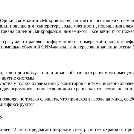
 Орске
в компании «Микровидео», состоит из нескольких элемент
тчики повышения температуры, задымленности, повышения влажн
ектована сиреной, микрофоном, динамиком – все зависит от пож
н сразу же отправляет информацию на номера мобильных телефо
 с помощью обычной СИМ-карты, заинтересованные лица всегда б
о, если произойдут те или иные события в охраняемом помещен
 другие системы.
рства у пульта охраны или у мониторов системы видеонаблюдени
 для огромного количество видов охраны: как от злоумышленнико
зволят не только слышать, что происходит возле датчика, сраб
вия фиксируются.
»
более 22 лет и предлагает широкий спектр систем охраны от пр