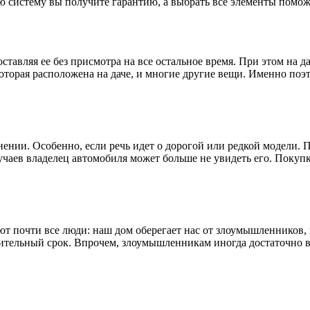
ю систему вы получите гарантию, а выбрать все элементы помож
ставляя ее без присмотра на все остальное время. При этом на д
которая расположена на даче, и многие другие вещи. Именно поэт
нении. Особенно, если речь идет о дорогой или редкой модели. 
лучаев владелец автомобиля может больше не увидеть его. Покуп
т почти все люди: наш дом оберегает нас от злоумышленников,
лительный срок. Впрочем, злоумышленникам иногда достаточно в