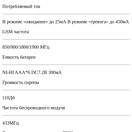
Потребляемый ток
В режиме «ожидание» до 25мА В режиме «тревога» до 450мА
GSM частота
850/900/1800/1900 МГц
Емкость батареи
NI-HI AAA*6 DC7.2В 300мА
Громкость сирены
110Дб
Частота беспроводного модуля
433МГц