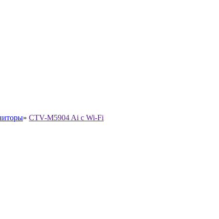
ниторы
»
CTV-M5904 Ai с Wi-Fi