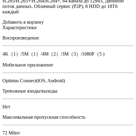
H.265/H.265+/H.264/H.264+, 64 канала до 12МП, Двойной
поток данных, Облачный сервис (P2P), 8 HDD до 18Тб
каждый
Добавить в корзину
Характеристики
Воспроизведение
4K（1）/5M（1）/4M（2）/3M（3）/1080P（5 )
Мобильное приложение
Optimus Connect(iOS, Android)
Тревожные входы/выходы
Нет
Максимальная пропускная способность
72 Мбит